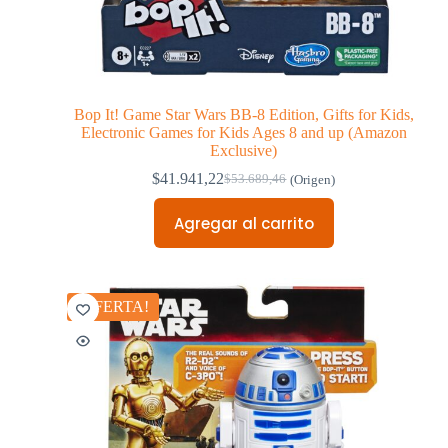
Bop It! Game Star Wars BB-8 Edition, Gifts for Kids,
Electronic Games for Kids Ages 8 and up (Amazon
Exclusive)
$
41.941,22
$
53.689,46
(Origen)
Agregar al carrito
¡OFERTA!