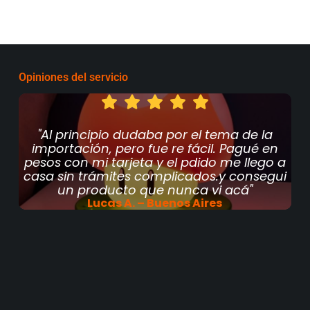
Opiniones del servicio
 ,
"Al principio dudaba por el tema de la
"
co
importación, pero fue re fácil. Pagué en
e
pesos con mi tarjeta y el pdido me llego a
casa sin trámites complicados.y consegui
un producto que nunca vi acá"
Lucas A. – Buenos Aires