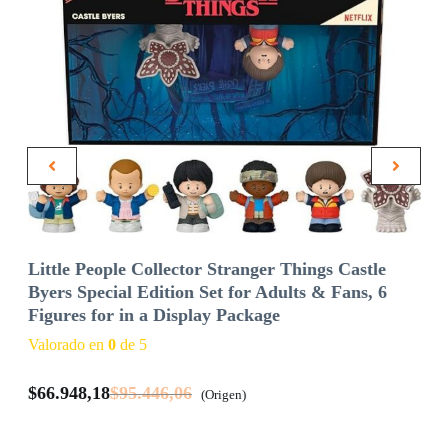
Little People Collector Stranger Things Castle
Byers Special Edition Set for Adults & Fans, 6
Figures for in a Display Package
Valorado en
0
de 5
$
66.948,18
$
95.446,06
(Origen)