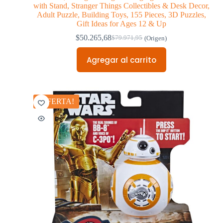
with Stand, Stranger Things Collectibles & Desk Decor,
Adult Puzzle, Building Toys, 155 Pieces, 3D Puzzles,
Gift Ideas for Ages 12 & Up
$
50.265,68
$
79.971,95
(Origen)
Agregar al carrito
¡OFERTA!