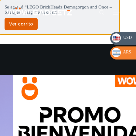
Se agregó “LEGO BrickHeadz Demogorgon and Once –
Stranger Things” a tu carrito.
Ver carrito
USD
USD
ARS
ARS