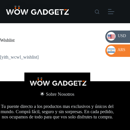
Skip
to
content
USD
Wishlist
USD
ARS
[yith_wcwl_wishlist]
ARS
🌟 Sobre Nosotros
Tu puente directo a los productos mas exclusivos y únicos del
mundo. Comprá fácil, seguro y sin sorpresas. En cada pedido,
nos ocupamos de todo para que vos solo disfrutes tu compra.