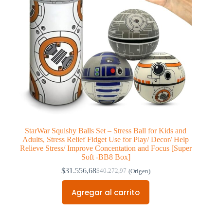
StarWar Squishy Balls Set – Stress Ball for Kids and
Adults, Stress Relief Fidget Use for Play/ Decor/ Help
Relieve Stress/ Improve Concentation and Focus [Super
Soft -BB8 Box]
$
31.556,68
$
40.272,97
(Origen)
Original
Current
price
price
Agregar al carrito
was:
is:
$40.272,97.
$31.556,68.