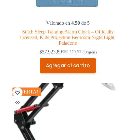
Valorado en
4.50
de 5
Stitch Sleep Training Alarm Clock – Officially
Licensed, Kids Projection Bedroom Night Light |
Paladone
$
57.923,89
$
80.579,53
(Origen)
Original
Current
price
price
Agregar al carrito
was:
is:
$80.579,53.
$57.923,89.
¡OFERTA!