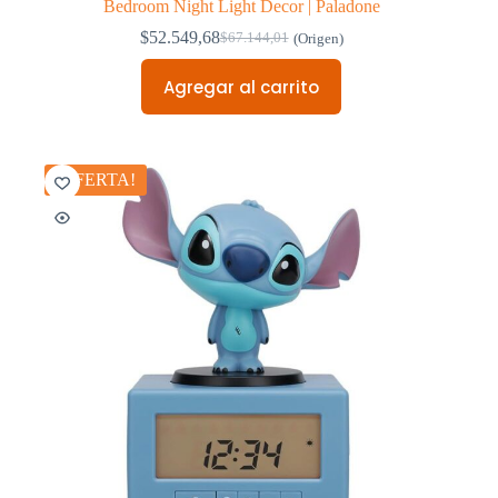
Bedroom Night Light Decor | Paladone
$
52.549,68
$
67.144,01
(Origen)
Original
Current
price
price
Agregar al carrito
was:
is:
$67.144,01.
$52.549,68.
¡OFERTA!