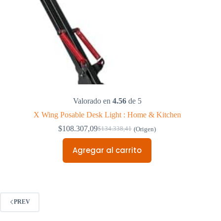
Valorado en
4.56
de 5
X Wing Posable Desk Light : Home & Kitchen
$
108.307,09
$
134.338,41
(Origen)
Original
Current
price
price
Agregar al carrito
was:
is:
$134.338,41.
$108.307,09.
PREV